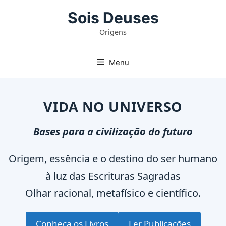
Pular
Sois Deuses
para
Origens
o
conteúdo
Menu
VIDA NO UNIVERSO
Bases para a civilização do futuro
Origem, essência e o destino do ser humano
à luz das Escrituras Sagradas
Olhar racional, metafísico e científico.
Conheça os Livros
Ler Publicações